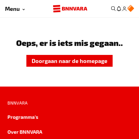
Menu
Oeps, er is iets mis gegaan..
Doorgaan naar de homepage
BNNVARA
Programma's
Over BNNVARA