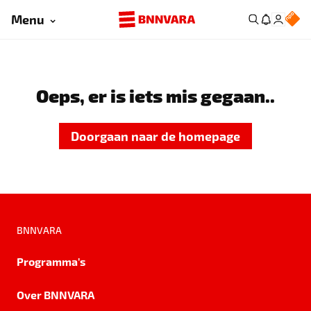
Menu
Oeps, er is iets mis gegaan..
Doorgaan naar de homepage
BNNVARA
Programma's
Over BNNVARA