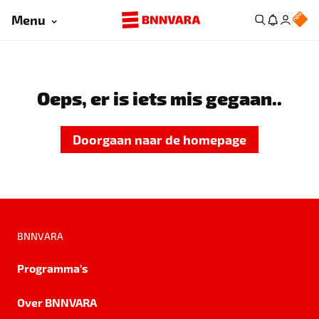
Menu
Oeps, er is iets mis gegaan..
Doorgaan naar de homepage
BNNVARA
Programma's
Over BNNVARA