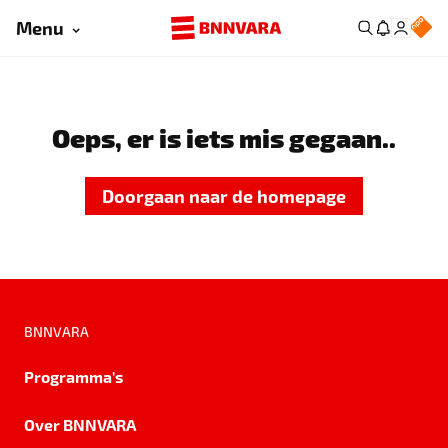
Menu
Oeps, er is iets mis gegaan..
Doorgaan naar de homepage
BNNVARA
Programma's
Over BNNVARA