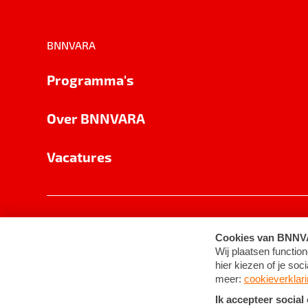
BNNVARA
Programma's
Over BNNVARA
Vacatures
Privacy
Cookie-instellingen
Algemene 