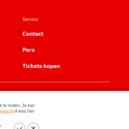
Service
Contact
Pers
Tickets kopen
RSIN 8531 62 402