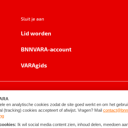
Sluit je aan
Lid worden
BNNVARA-account
VARAgids
voorwaarden
©
2026
BNNVARA