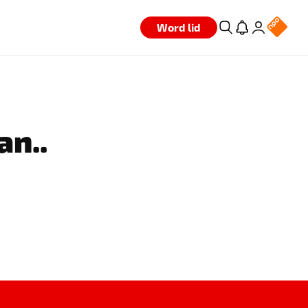
Word lid
an..