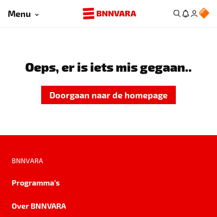
Menu
Oeps, er is iets mis gegaan..
Doorgaan naar de homepage
BNNVARA
Programma's
Over BNNVARA