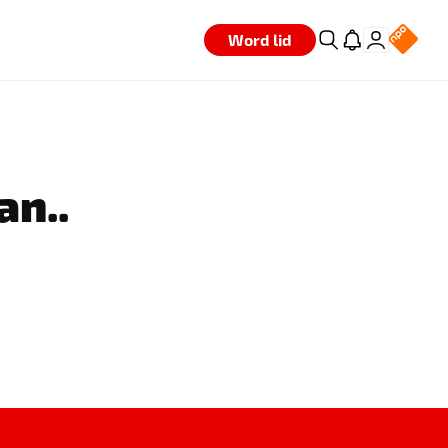
Word lid
an..