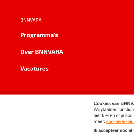
BNNVARA
Programma's
Over BNNVARA
Vacatures
Privacy
Cookie-instellingen
Algemene 