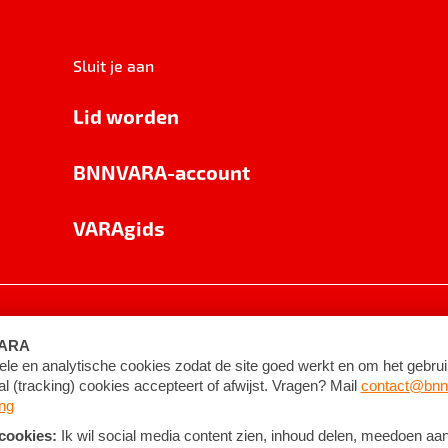
Sluit je aan
Lid worden
BNNVARA-account
VARAgids
voorwaarden
©
2026
BNNVARA