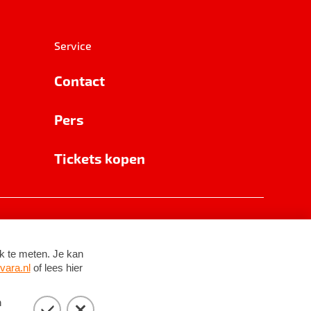
Service
Contact
Pers
Tickets kopen
RSIN 8531 62 402