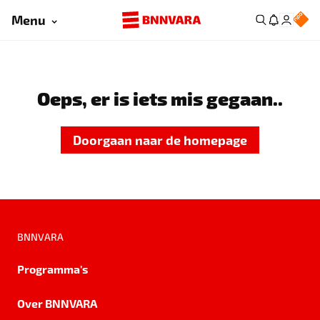
Menu
Oeps, er is iets mis gegaan..
Doorgaan naar de homepage
BNNVARA
Programma's
Over BNNVARA