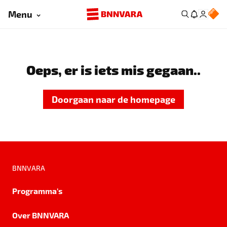
Menu
Oeps, er is iets mis gegaan..
Doorgaan naar de homepage
BNNVARA
Programma's
Over BNNVARA