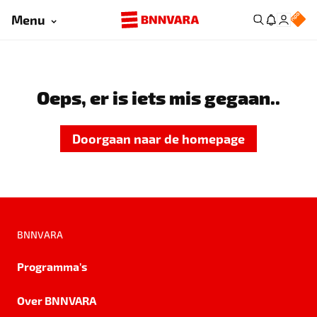
Menu
Oeps, er is iets mis gegaan..
Doorgaan naar de homepage
BNNVARA
Programma's
Over BNNVARA