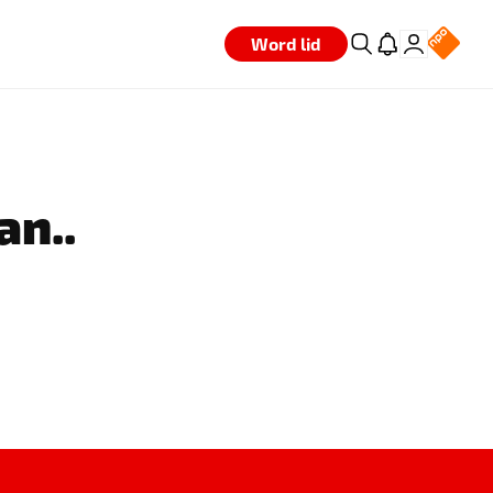
Word lid
an..