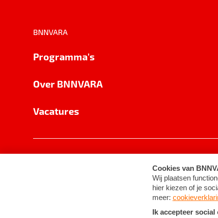
BNNVARA
Programma's
Over BNNVARA
Vacatures
Privacy
Cookie-instellingen
Algemene 