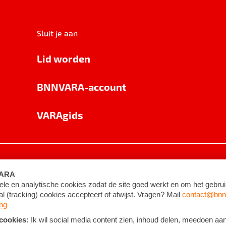
Sluit je aan
Lid worden
BNNVARA-account
VARAgids
voorwaarden
©
2026
BNNVARA