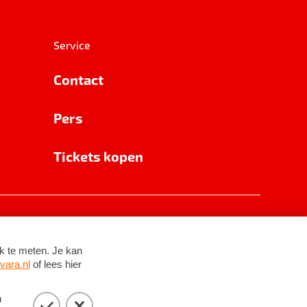
Service
Contact
Pers
Tickets kopen
RSIN 8531 62 402