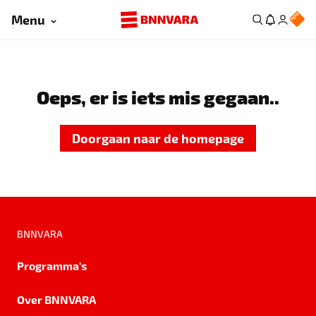
Menu
Oeps, er is iets mis gegaan..
Doorgaan naar de homepage
BNNVARA
Programma's
Over BNNVARA