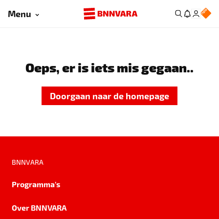
Menu
Oeps, er is iets mis gegaan..
Doorgaan naar de homepage
BNNVARA
Programma's
Over BNNVARA