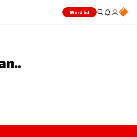
Word lid
an..