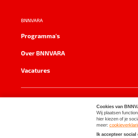
BNNVARA
Programma's
Over BNNVARA
Vacatures
Privacy
Cookie-instellingen
Algemene 