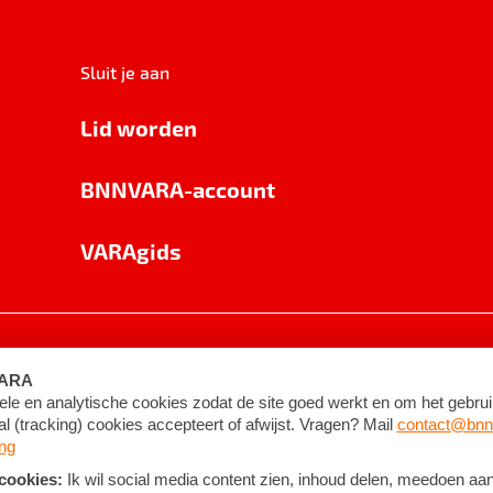
Sluit je aan
Lid worden
BNNVARA-account
VARAgids
voorwaarden
©
2026
BNNVARA