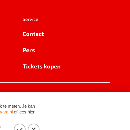
Service
Contact
Pers
Tickets kopen
RSIN 8531 62 402