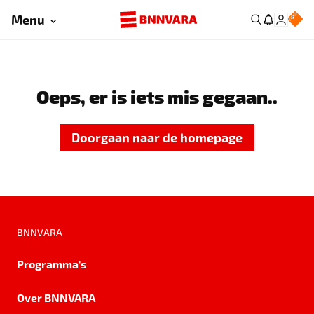
Menu
Oeps, er is iets mis gegaan..
Doorgaan naar de homepage
BNNVARA
Programma's
Over BNNVARA