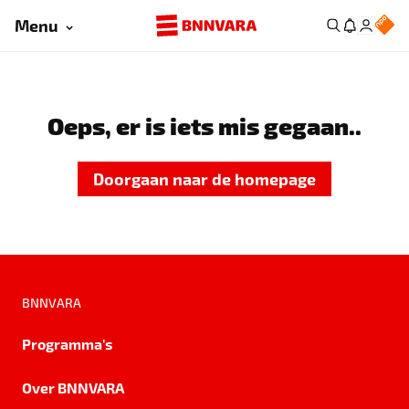
Menu
Oeps, er is iets mis gegaan..
Doorgaan naar de homepage
BNNVARA
Programma's
Over BNNVARA