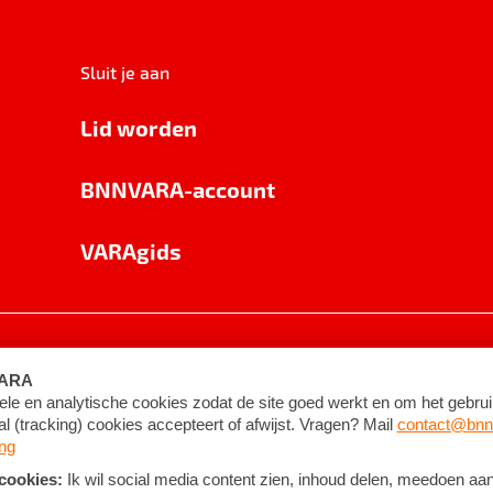
Sluit je aan
Lid worden
BNNVARA-account
VARAgids
voorwaarden
©
2026
BNNVARA