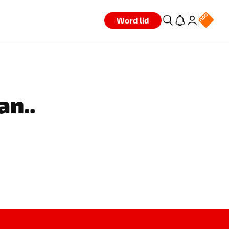
Word lid
an..