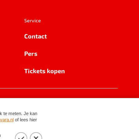
Service
Contact
Pers
Tickets kopen
RSIN 8531 62 402