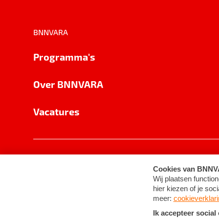
BNNVARA
Programma's
Over BNNVARA
Vacatures
Privacy
Cookie-instellingen
Algemene 