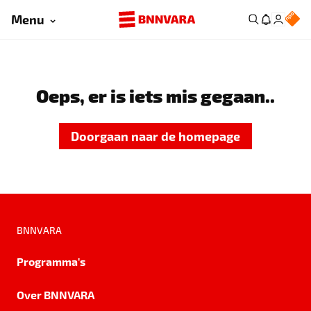
Menu
Oeps, er is iets mis gegaan..
Doorgaan naar de homepage
BNNVARA
Programma's
Over BNNVARA