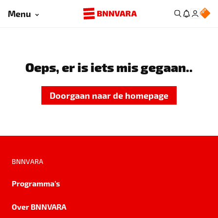
Menu
Oeps, er is iets mis gegaan..
Doorgaan naar de homepage
BNNVARA
Programma's
Over BNNVARA