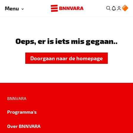
Menu
Oeps, er is iets mis gegaan..
Doorgaan naar de homepage
BNNVARA
Programma's
Over BNNVARA