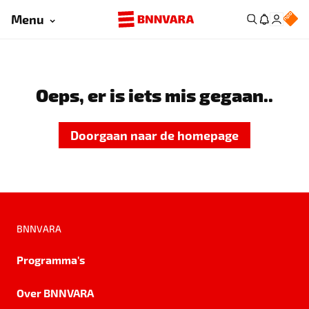
Menu
Oeps, er is iets mis gegaan..
Doorgaan naar de homepage
BNNVARA
Programma's
Over BNNVARA