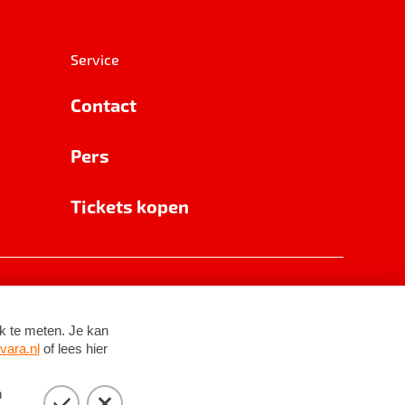
Service
Contact
Pers
Tickets kopen
RSIN 8531 62 402