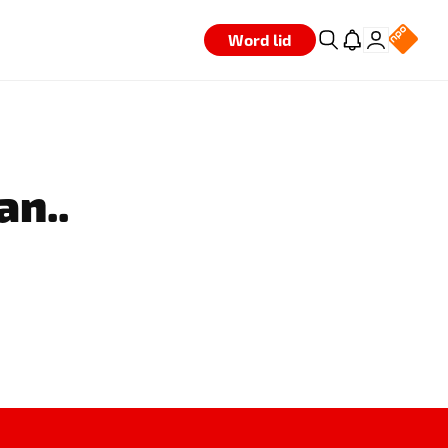
Word lid
an..