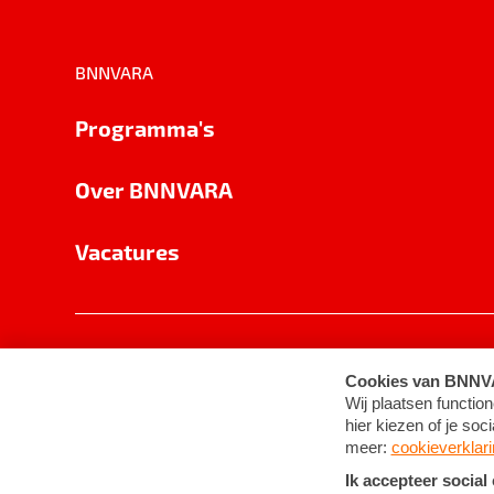
BNNVARA
Programma's
Over BNNVARA
Vacatures
Privacy
Cookie-instellingen
Algemene 