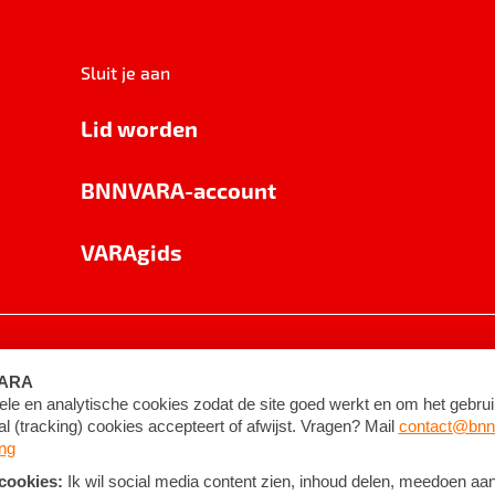
Sluit je aan
Lid worden
BNNVARA-account
VARAgids
voorwaarden
©
2026
BNNVARA