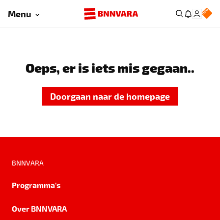
Menu
Oeps, er is iets mis gegaan..
Doorgaan naar de homepage
BNNVARA
Programma's
Over BNNVARA