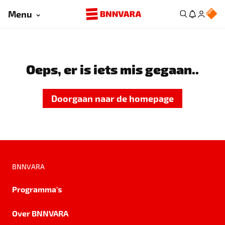
Menu
Oeps, er is iets mis gegaan..
Doorgaan naar de homepage
BNNVARA
Programma's
Over BNNVARA