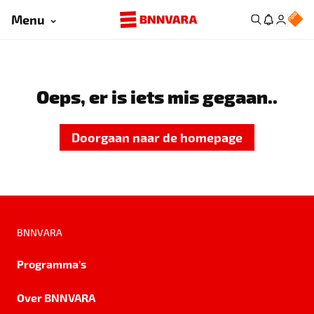
Menu
Oeps, er is iets mis gegaan..
Doorgaan naar de homepage
BNNVARA
Programma's
Over BNNVARA