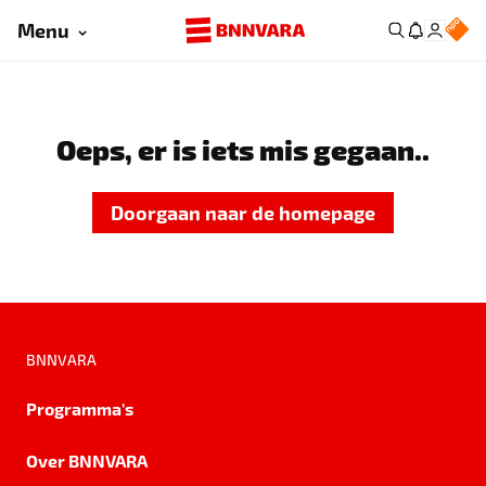
Menu
Oeps, er is iets mis gegaan..
Doorgaan naar de homepage
BNNVARA
Programma's
Over BNNVARA