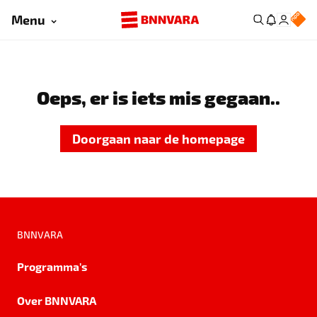
Menu
Oeps, er is iets mis gegaan..
Doorgaan naar de homepage
BNNVARA
Programma's
Over BNNVARA