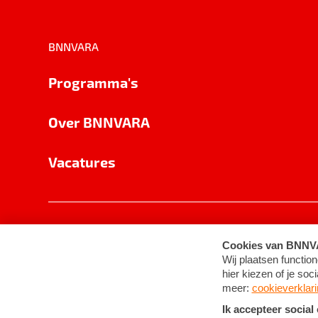
BNNVARA
Programma's
Over BNNVARA
Vacatures
Privacy
Cookie-instellingen
Algemene 