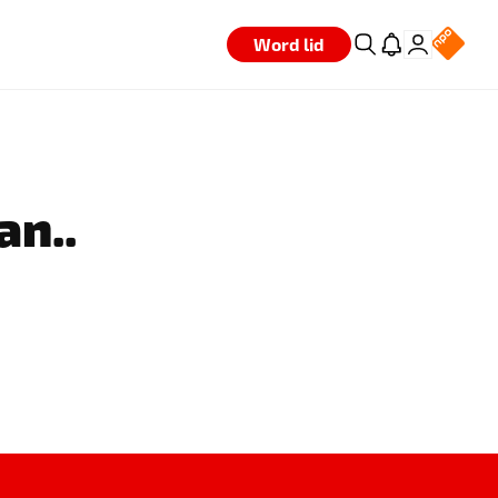
Word lid
an..