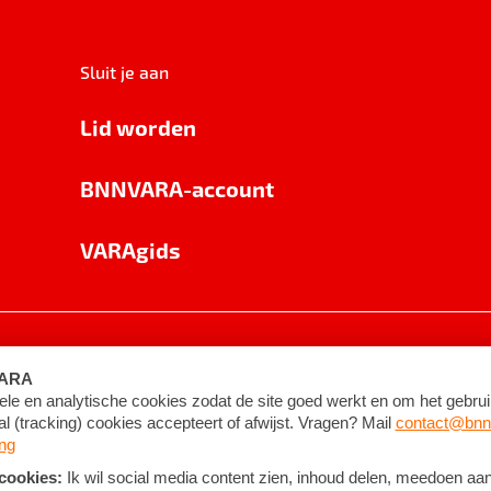
Sluit je aan
Lid worden
BNNVARA-account
VARAgids
voorwaarden
©
2026
BNNVARA