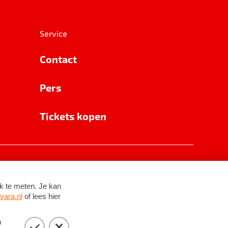
Service
Contact
Pers
Tickets kopen
RSIN 8531 62 402