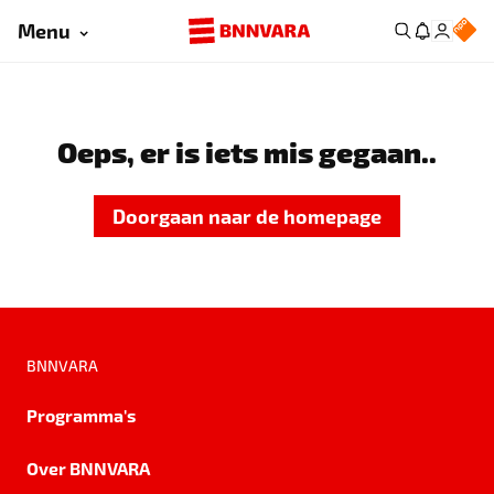
Menu
Oeps, er is iets mis gegaan..
Doorgaan naar de homepage
BNNVARA
Programma's
Over BNNVARA