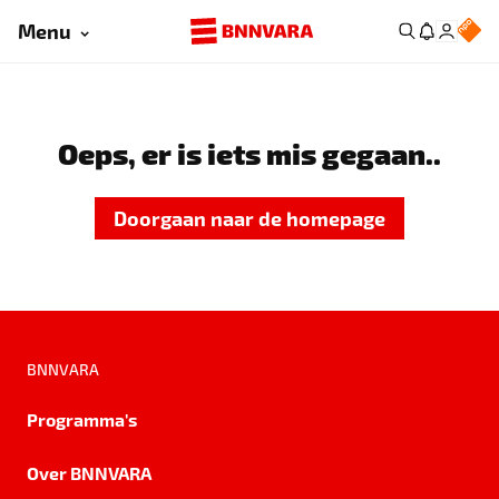
Menu
Oeps, er is iets mis gegaan..
Doorgaan naar de homepage
BNNVARA
Programma's
Over BNNVARA