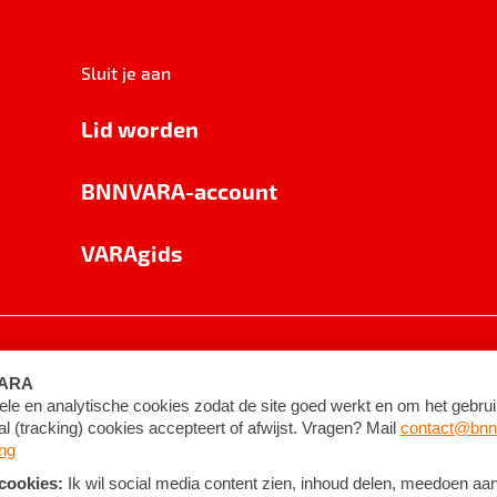
Sluit je aan
Lid worden
BNNVARA-account
VARAgids
voorwaarden
©
2026
BNNVARA