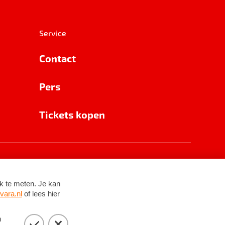
Service
Contact
Pers
Tickets kopen
RSIN 8531 62 402