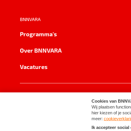
BNNVARA
Programma's
Over BNNVARA
Vacatures
Privacy
Cookie-instellingen
Algemene 