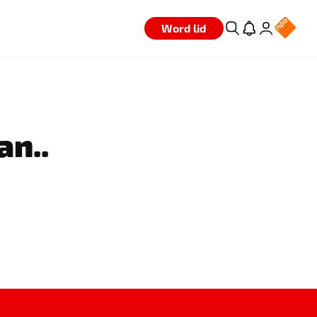
Word lid
an..