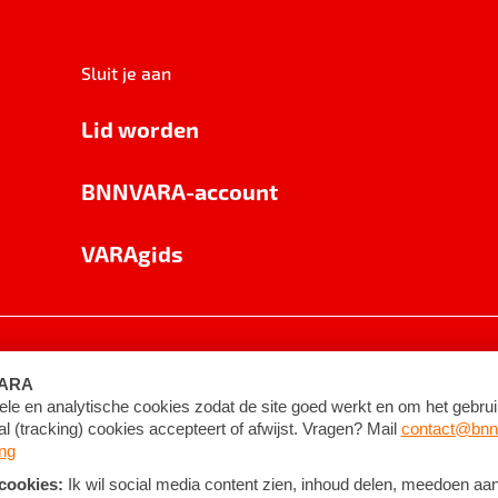
Sluit je aan
Lid worden
BNNVARA-account
VARAgids
voorwaarden
©
2026
BNNVARA