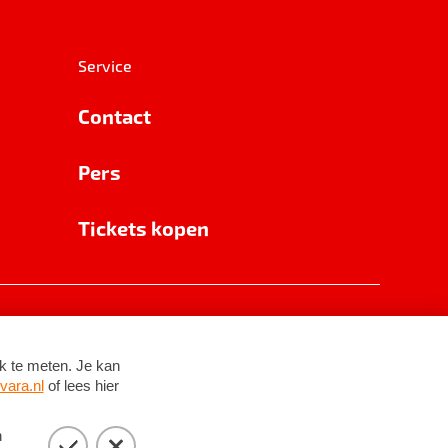
Service
Contact
Pers
Tickets kopen
RSIN 8531 62 402