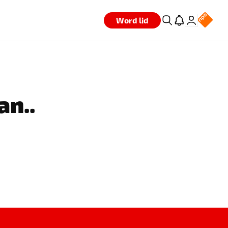
Word lid
an..