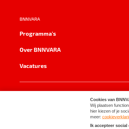
BNNVARA
Programma's
Over BNNVARA
Vacatures
Privacy
Cookie-instellingen
Algemene 