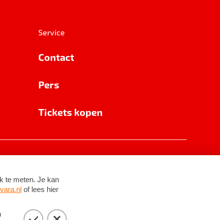
Service
Contact
Pers
Tickets kopen
RSIN 8531 62 402