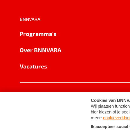
BNNVARA
Programma's
Over BNNVARA
Vacatures
Privacy
Cookie-instellingen
Algemene 