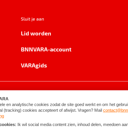
Sluit je aan
Lid worden
BNNVARA-account
VARAgids
voorwaarden
©
2026
BNNVARA