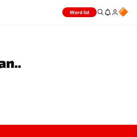
Word lid
an..