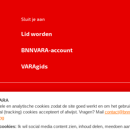
Sluit je aan
Lid worden
BNNVARA-account
VARAgids
voorwaarden
©
2026
BNNVARA