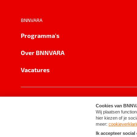
BNNVARA
Programma's
Over BNNVARA
Vacatures
Privacy
Cookie-instellingen
Algemene 