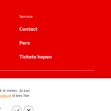
Service
Contact
Pers
Tickets kopen
RSIN 8531 62 402