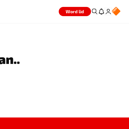
Word lid
an..