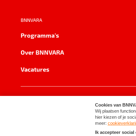
BNNVARA
Programma's
Over BNNVARA
Vacatures
Privacy
Cookie-instellingen
Algemene 