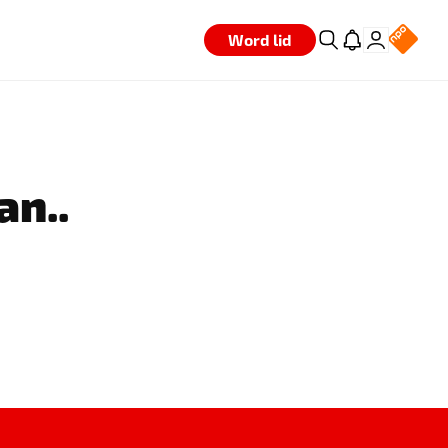
Word lid
an..