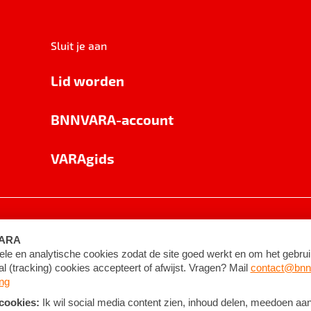
Sluit je aan
Lid worden
BNNVARA-account
VARAgids
voorwaarden
©
2026
BNNVARA