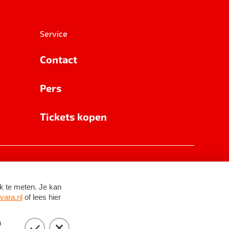
Service
Contact
Pers
Tickets kopen
RSIN 8531 62 402