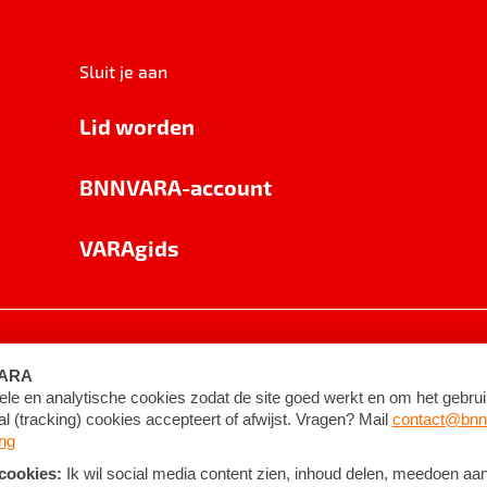
Sluit je aan
Lid worden
BNNVARA-account
VARAgids
voorwaarden
©
2026
BNNVARA