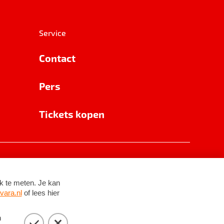
Service
Contact
Pers
Tickets kopen
RSIN 8531 62 402