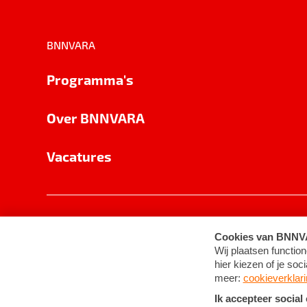
BNNVARA
Programma's
Over BNNVARA
Vacatures
Privacy
Cookie-instellingen
Algemene 