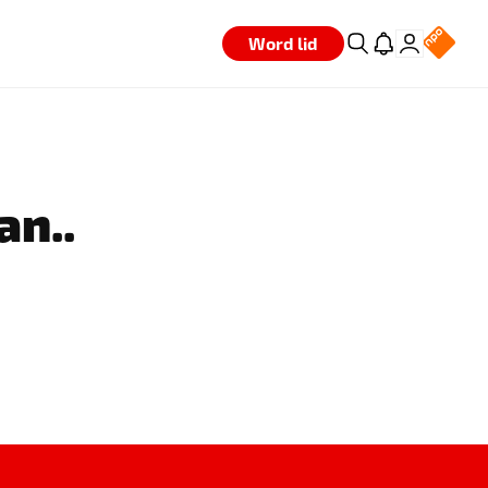
Word lid
an..