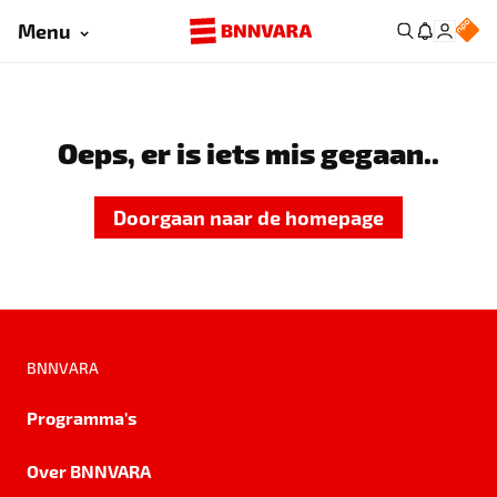
Menu
Oeps, er is iets mis gegaan..
Doorgaan naar de homepage
BNNVARA
Programma's
Over BNNVARA