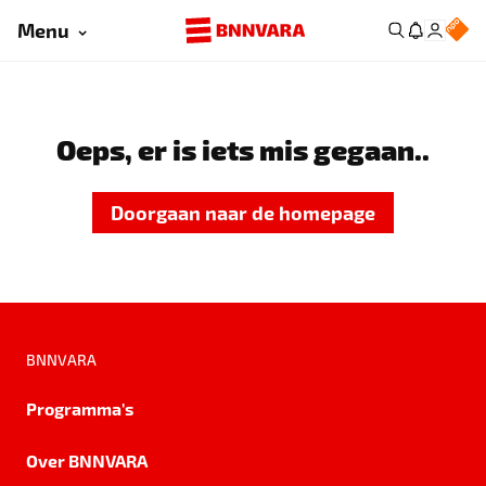
Menu
Oeps, er is iets mis gegaan..
Doorgaan naar de homepage
BNNVARA
Programma's
Over BNNVARA