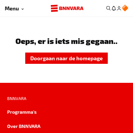
Menu
Oeps, er is iets mis gegaan..
Doorgaan naar de homepage
BNNVARA
Programma's
Over BNNVARA