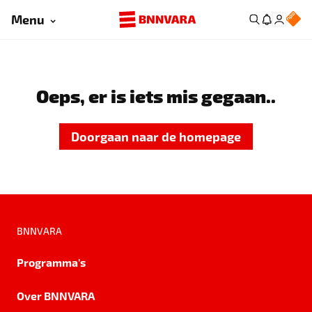
Menu
Oeps, er is iets mis gegaan..
Doorgaan naar de homepage
BNNVARA
Programma's
Over BNNVARA