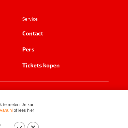
Service
Contact
Pers
Tickets kopen
RSIN 8531 62 402