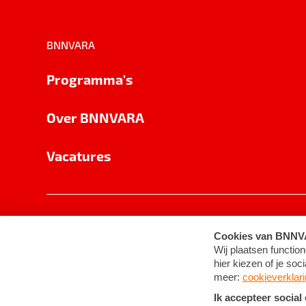
BNNVARA
Programma's
Over BNNVARA
Vacatures
Privacy
Cookie-instellingen
Algemene 