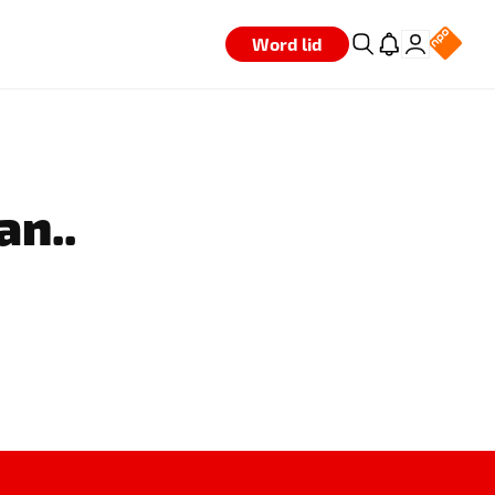
Word lid
an..