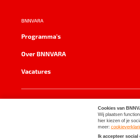
BNNVARA
Programma's
Over BNNVARA
Vacatures
Privacy
Cookie-instellingen
Algemene 