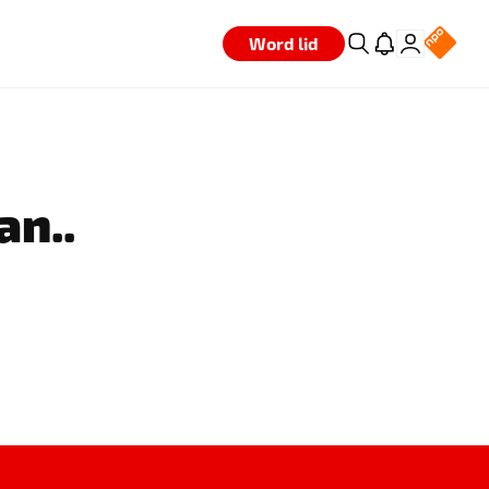
Word lid
an..