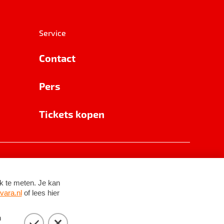
Service
Contact
Pers
Tickets kopen
RSIN 8531 62 402