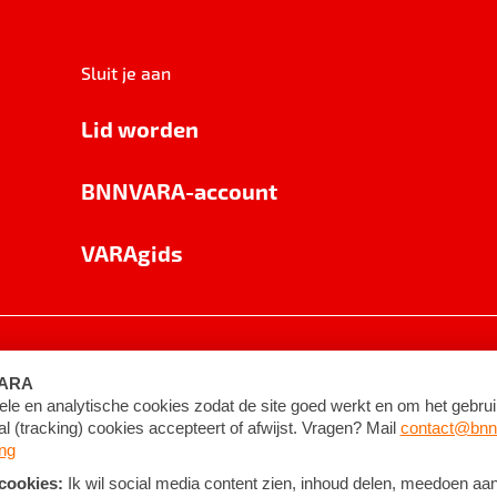
Sluit je aan
Lid worden
BNNVARA-account
VARAgids
voorwaarden
©
2026
BNNVARA