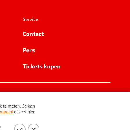
Service
Contact
Pers
Tickets kopen
RSIN 8531 62 402