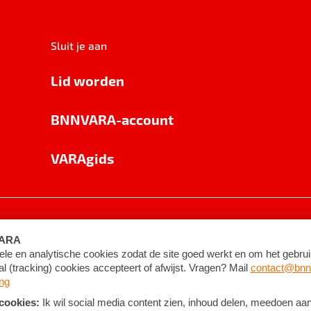
Sluit je aan
Lid worden
BNNVARA-account
VARAgids
voorwaarden
©
2026
BNNVARA