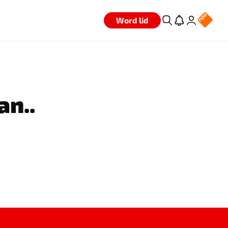
Word lid
an..