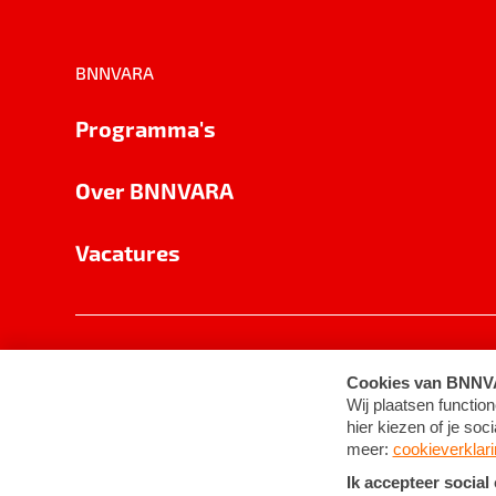
BNNVARA
Programma's
Over BNNVARA
Vacatures
Privacy
Cookie-instellingen
Algemene 