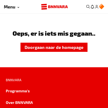
Menu
Oeps, er is iets mis gegaan..
Doorgaan naar de homepage
BNNVARA
Programma's
Over BNNVARA