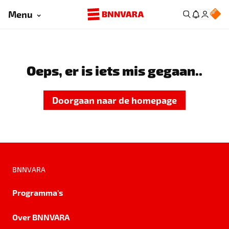
Menu
Oeps, er is iets mis gegaan..
Doorgaan naar de homepage
BNNVARA
Programma's
Over BNNVARA