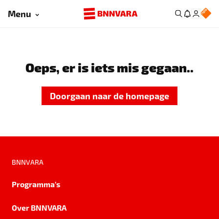
Menu
Oeps, er is iets mis gegaan..
Doorgaan naar de homepage
BNNVARA
Programma's
Over BNNVARA