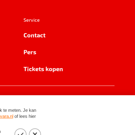
Service
Contact
Pers
Tickets kopen
RSIN 8531 62 402