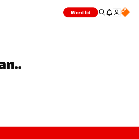
Word lid
an..