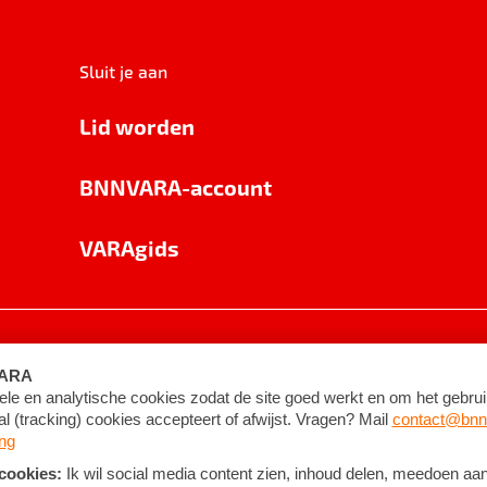
Sluit je aan
Lid worden
BNNVARA-account
VARAgids
voorwaarden
©
2026
BNNVARA