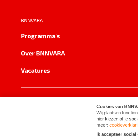
BNNVARA
Programma's
Over BNNVARA
Vacatures
Privacy
Cookie-instellingen
Algemene 