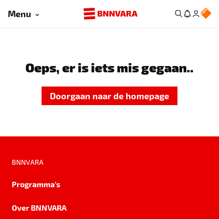
Menu
Oeps, er is iets mis gegaan..
Doorgaan naar de homepage
BNNVARA
Programma's
Over BNNVARA