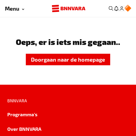
Menu
Oeps, er is iets mis gegaan..
Doorgaan naar de homepage
BNNVARA
Programma's
Over BNNVARA