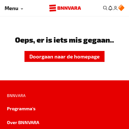
Menu
Oeps, er is iets mis gegaan..
Doorgaan naar de homepage
BNNVARA
Programma's
Over BNNVARA